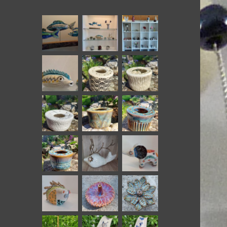
c
h
e
r
: