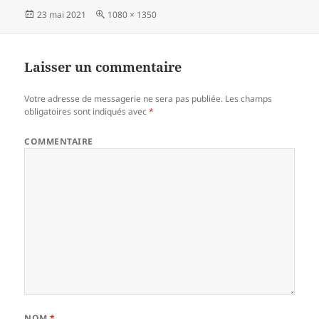
Publié
23 mai 2021
Taille
1080 × 1350
le
réelle
Laisser un commentaire
Votre adresse de messagerie ne sera pas publiée.
Les champs
obligatoires sont indiqués avec
*
COMMENTAIRE
NOM
*