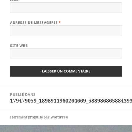
ADRESSE DE MESSAGERIE
*
SITE WEB
Navigation
PUBLIÉ DANS
de
179479059_1898911960264669_58898686588439
l’article
Fièrement propulsé par WordPress