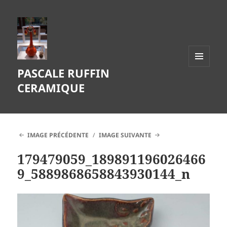
PASCALE RUFFIN
MENU
ET
CERAMIQUE
WIDGETS
IMAGE PRÉCÉDENTE
IMAGE SUIVANTE
179479059_189891196026466
9_5889868658843930144_n