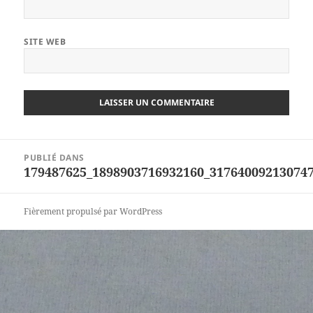
SITE WEB
Navigation
PUBLIÉ DANS
de
179487625_1898903716932160_31764009213074
l’article
Fièrement propulsé par WordPress