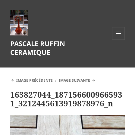
PASCALE RUFFIN
MENU
ET
CERAMIQUE
WIDGETS
IMAGE PRÉCÉDENTE
IMAGE SUIVANTE
163827044_187156600966593
1_3212445613919878976_n