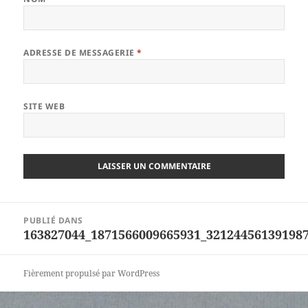
ADRESSE DE MESSAGERIE
*
SITE WEB
Navigation
PUBLIÉ DANS
de
163827044_1871566009665931_32124456139198
l’article
Fièrement propulsé par WordPress