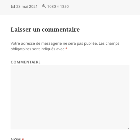
Publié
23 mai 2021
Taille
1080 × 1350
le
réelle
Laisser un commentaire
Votre adresse de messagerie ne sera pas publiée.
Les champs
obligatoires sont indiqués avec
*
COMMENTAIRE
NOM
*