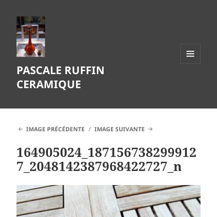
PASCALE RUFFIN
MENU
ET
CERAMIQUE
WIDGETS
IMAGE PRÉCÉDENTE
IMAGE SUIVANTE
164905024_187156738299912
7_2048142387968422727_n