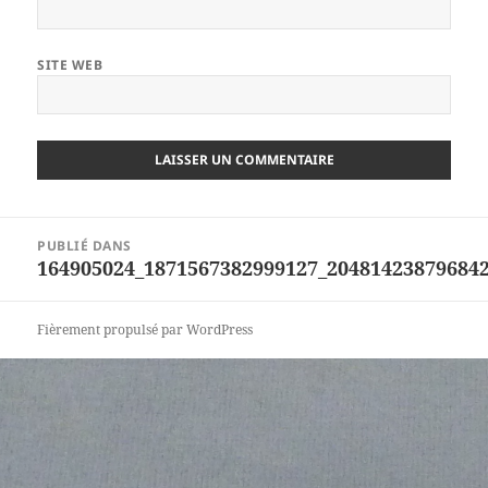
SITE WEB
Navigation
PUBLIÉ DANS
de
164905024_1871567382999127_20481423879684
l’article
Fièrement propulsé par WordPress