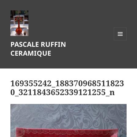
PASCALE RUFFIN
MENU
ET
CERAMIQUE
WIDGETS
169355242_188370968511823
0_3211843652339121255_n