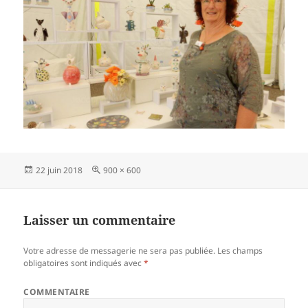
Publié
22 juin 2018
Taille
900 × 600
le
réelle
Laisser un commentaire
Votre adresse de messagerie ne sera pas publiée.
Les champs
obligatoires sont indiqués avec
*
COMMENTAIRE